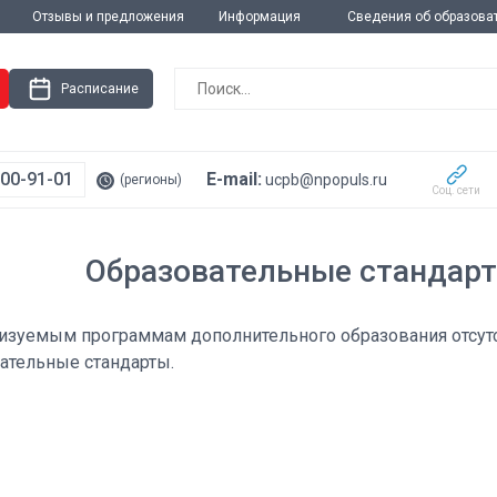
Отзывы и предложения
Информация
Сведения об образова
Расписание
200-91-01
E-mail:
ucpb@npopuls.ru
(регионы)
Соц. сети
Образовательные стандарт
изуемым программам дополнительного образования отсу
ательные стандарты.